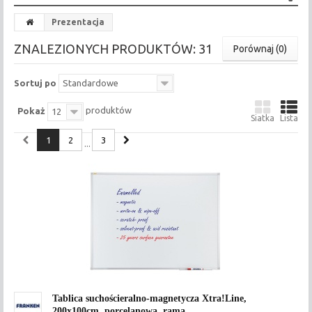
Prezentacja
ZNALEZIONYCH PRODUKTÓW: 31
Porównaj (
0
)
Sortuj po
Standardowe
produktów
Pokaż
12
Siatka
Lista
1
2
3
...
Tablica suchościeralno-magnetycza Xtra!Line,
200x100cm, porcelanowa, rama...