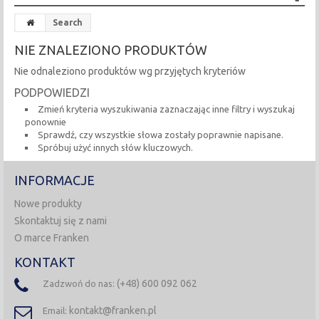
Search
NIE ZNALEZIONO PRODUKTÓW
Nie odnaleziono produktów wg przyjętych kryteriów
PODPOWIEDZI
Zmień kryteria wyszukiwania zaznaczając inne filtry i wyszukaj
ponownie
Sprawdź, czy wszystkie słowa zostały poprawnie napisane.
Spróbuj użyć innych słów kluczowych.
INFORMACJE
Nowe produkty
Skontaktuj się z nami
O marce Franken
KONTAKT
(+48) 600 092 062
Zadzwoń do nas:
kontakt@franken.pl
Email: