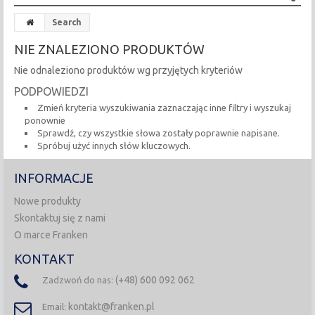
Search
NIE ZNALEZIONO PRODUKTÓW
Nie odnaleziono produktów wg przyjętych kryteriów
PODPOWIEDZI
Zmień kryteria wyszukiwania zaznaczając inne filtry i wyszukaj
ponownie
Sprawdź, czy wszystkie słowa zostały poprawnie napisane.
Spróbuj użyć innych słów kluczowych.
INFORMACJE
Nowe produkty
Skontaktuj się z nami
O marce Franken
KONTAKT
(+48) 600 092 062
Zadzwoń do nas:
kontakt@franken.pl
Email: