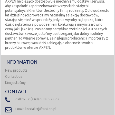
AXPEN na bieżąco dostosowuje mechanizmu dostaw i serwisu,
aby zaspokoić zapotrzebowanie wszystkich stałych i
potencjalnych Klientów. Jesteśmy firmą rodzinną. Od dwudziestu
lat działalności prowadzimy naturalną selekcję dostawców,
starając się mieć w sprzedaży jedynie wyroby najlepsze, które
dziś dzięki temu z powodzeniem konkurują z innymi zarówno
ceną, jak i jakością. Posiadamy certyfikat rzetelności, a u naszych
dostawców zawsze jesteśmy postrzegani jako dobry i solidny
partner. To właśnie sprawia, że najlepsi producenci i importerzy z
branży biurowej sami dziś zabiegają o obecność swoich
produktów w ofercie AXPEN.
INFORMATION
New products
Contact us
Kim jesteśmy
CONTACT
(+48) 600 092 062
Call to us:
kontakt@franken.pl
Email: