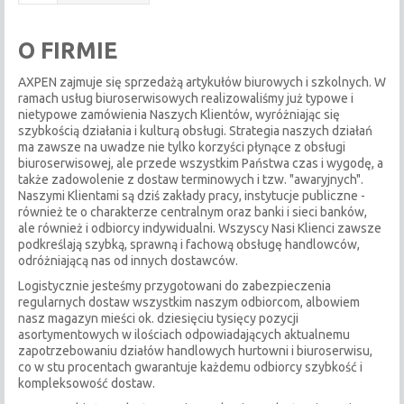
O FIRMIE
AXPEN zajmuje się sprzedażą artykułów biurowych i szkolnych. W
ramach usług biuroserwisowych realizowaliśmy już typowe i
nietypowe zamówienia Naszych Klientów, wyróżniając się
szybkością działania i kulturą obsługi. Strategia naszych działań
ma zawsze na uwadze nie tylko korzyści płynące z obsługi
biuroserwisowej, ale przede wszystkim Państwa czas i wygodę, a
także zadowolenie z dostaw terminowych i tzw. "awaryjnych".
Naszymi Klientami są dziś zakłady pracy, instytucje publiczne -
również te o charakterze centralnym oraz banki i sieci banków,
ale również i odbiorcy indywidualni. Wszyscy Nasi Klienci zawsze
podkreślają szybką, sprawną i fachową obsługę handlowców,
odróżniającą nas od innych dostawców.
Logistycznie jesteśmy przygotowani do zabezpieczenia
regularnych dostaw wszystkim naszym odbiorcom, albowiem
nasz magazyn mieści ok. dziesięciu tysięcy pozycji
asortymentowych w ilościach odpowiadających aktualnemu
zapotrzebowaniu działów handlowych hurtowni i biuroserwisu,
co w stu procentach gwarantuje każdemu odbiorcy szybkość i
kompleksowość dostaw.